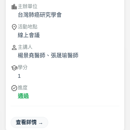
location_city
主辦單位
台灣肺癌研究學會
location_on
活動地點
線上會議
person
主講人
楊景堯醫師、張晟瑜醫師
school
學分
1
verified
進度
通過
查看詳情 →