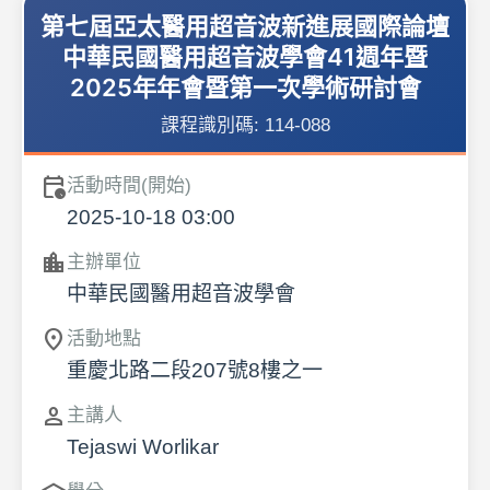
第七屆亞太醫用超音波新進展國際論壇
中華民國醫用超音波學會41週年暨
2025年年會暨第一次學術研討會
課程識別碼:
114-088
calendar_clock
活動時間(開始)
2025-10-18 03:00
location_city
主辦單位
中華民國醫用超音波學會
location_on
活動地點
重慶北路二段207號8樓之一
person
主講人
Tejaswi Worlikar