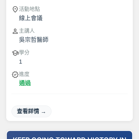
location_on
活動地點
線上會議
person
主講人
吳宗哲醫師
school
學分
1
verified
進度
通過
查看詳情 →