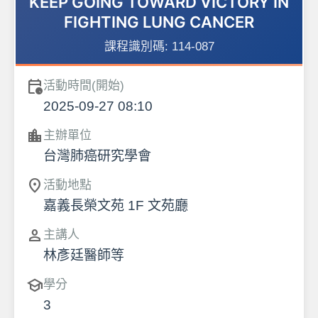
KEEP GOING TOWARD VICTORY IN
FIGHTING LUNG CANCER
課程識別碼:
114-087
calendar_clock
活動時間(開始)
2025-09-27 08:10
location_city
主辦單位
台灣肺癌研究學會
location_on
活動地點
嘉義長榮文苑 1F 文苑廳
person
主講人
林彥廷醫師等
school
學分
3