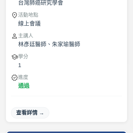
台灣肺癌研究學會
location_on
活動地點
線上會議
person
主講人
林彥廷醫師、朱家瑜醫師
school
學分
1
verified
進度
通過
查看詳情 →