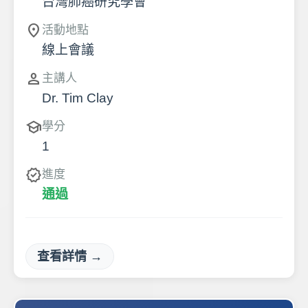
台灣肺癌研究學會
location_on
活動地點
線上會議
person
主講人
Dr. Tim Clay
school
學分
1
verified
進度
通過
查看詳情 →