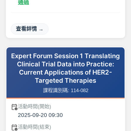
通過
查看詳情 →
Expert Forum Session 1 Translating
Clinical Trial Data into Practice:
Current Applications of HER2-
Targeted Therapies
課程識別碼:
114-082
calendar_clock
活動時間(開始)
2025-09-20 09:30
calendar_clock
活動時間(結束)