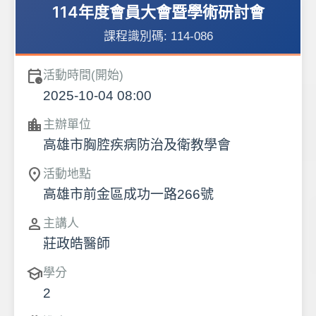
114年度會員大會暨學術研討會
課程識別碼:
114-086
calendar_clock
活動時間(開始)
2025-10-04 08:00
location_city
主辦單位
高雄市胸腔疾病防治及衛教學會
location_on
活動地點
高雄市前金區成功一路266號
person
主講人
莊政皓醫師
school
學分
2