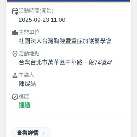
calendar_clock
活動時間(開始)
2025-09-23 11:00
location_city
主辦單位
社團法人台灣胸腔暨重症加護醫學會
location_on
活動地點
台灣台北市萬華區中華路一段74號4f
person
主講人
陳焜結
verified
進度
通過
查看詳情 →