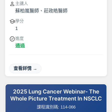
person
主講人
蘇柏嵐醫師、莊政皓醫師
school
學分
1
verified
進度
通過
查看詳情 →
2025 Lung Cancer Webinar- The
Whole Picture Treatment In NSCLC
課程識別碼:
114-066