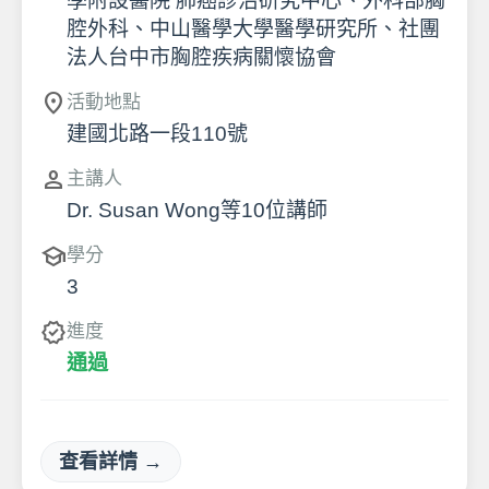
學附設醫院 肺癌診治研究中心、外科部胸
腔外科、中山醫學大學醫學研究所、社團
法人台中市胸腔疾病關懷協會
location_on
活動地點
建國北路一段110號
person
主講人
Dr. Susan Wong等10位講師
school
學分
3
verified
進度
通過
查看詳情 →