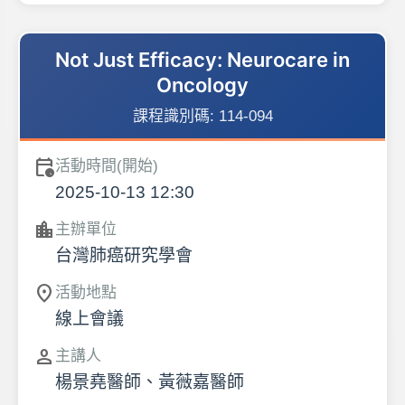
Not Just Efficacy: Neurocare in
Oncology
課程識別碼:
114-094
calendar_clock
活動時間(開始)
2025-10-13 12:30
location_city
主辦單位
台灣肺癌研究學會
location_on
活動地點
線上會議
person
主講人
楊景堯醫師、黃薇嘉醫師