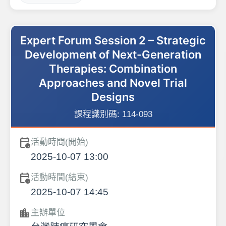
Expert Forum Session 2 – Strategic
Development of Next-Generation
Therapies: Combination
Approaches and Novel Trial
Designs
課程識別碼:
114-093
calendar_clock
活動時間(開始)
2025-10-07 13:00
calendar_clock
活動時間(結束)
2025-10-07 14:45
location_city
主辦單位