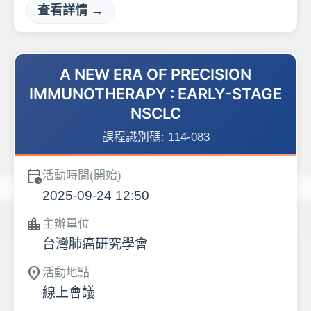
查看詳情 →
A NEW ERA OF PRECISION
IMMUNOTHERAPY : EARLY-STAGE
NSCLC
課程識別碼:
114-083
calendar_clock
活動時間(開始)
2025-09-24 12:50
location_city
主辦單位
台灣肺癌研究學會
location_on
活動地點
線上會議