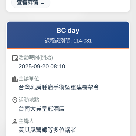
查看詳情 →
BC day
課程識別碼:
114-081
calendar_clock
活動時間(開始)
2025-09-20 08:10
location_city
主辦單位
台灣乳房腫瘤手術暨重建醫學會
location_on
活動地點
台南大員皇冠酒店
person
主講人
黃其晟醫師等多位講者