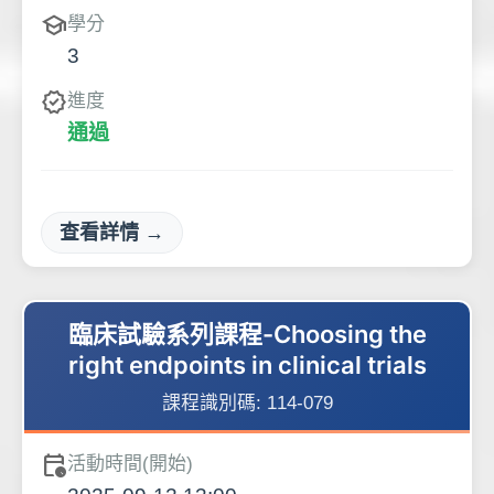
school
學分
3
verified
進度
通過
查看詳情 →
臨床試驗系列課程-Choosing the
right endpoints in clinical trials
課程識別碼:
114-079
calendar_clock
活動時間(開始)