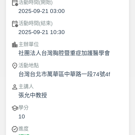
calendar_clock
活動時間(開始)
2025-09-21 03:00
calendar_clock
活動時間(結束)
2025-09-21 10:30
location_city
主辦單位
社團法人台灣胸腔暨重症加護醫學會
location_on
活動地點
台灣台北市萬華區中華路一段74號4f
person
主講人
張允中教授
school
學分
10
verified
進度