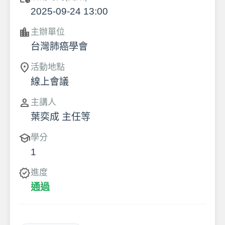
2025-09-24 13:00
location_city
主辦單位
台灣肺癌學會
location_on
活動地點
線上會議
person
主講人
葉奕成 主任等
school
學分
1
verified
進度
通過