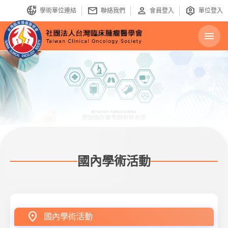
bring_your_own_ip
mail
person
identity_platform
學術單位連結
聯絡我們
會員登入
單位登入
menu
國內學術活動
location_on
國內學術活動