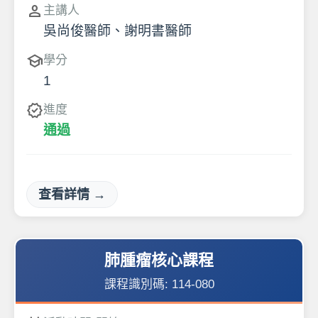
person
主講人
吳尚俊醫師、謝明書醫師
school
學分
1
verified
進度
通過
查看詳情 →
肺腫瘤核心課程
課程識別碼:
114-080