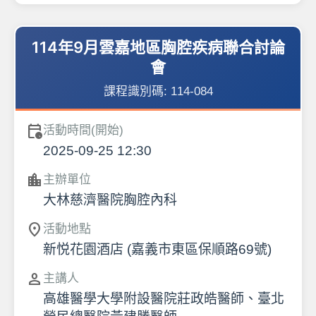
114年9月雲嘉地區胸腔疾病聯合討論
會
課程識別碼:
114-084
calendar_clock
活動時間(開始)
2025-09-25 12:30
location_city
主辦單位
大林慈濟醫院胸腔內科
location_on
活動地點
新悦花園酒店 (嘉義市東區保順路69號)
person
主講人
高雄醫學大學附設醫院莊政皓醫師、臺北