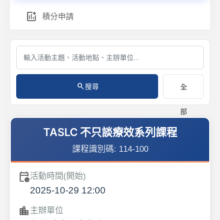
add_chart
積分申請
search
搜尋
全
部
TASLC 不只談療效系列課程
課程識別碼:
114-100
calendar_clock
活動時間(開始)
2025-10-29 12:00
location_city
主辦單位