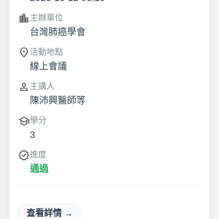
location_city
主辦單位
台灣肺癌學會
location_on
活動地點
線上會議
person
主講人
陳沛興醫師等
school
學分
3
verified
進度
通過
查看詳情 →