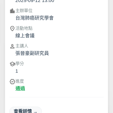
2025-09-12 13:00
location_city
主辦單位
台灣肺癌研究學會
location_on
活動地點
線上會議
person
主講人
張晉豪副研究員
school
學分
1
verified
進度
通過
查看詳情 →