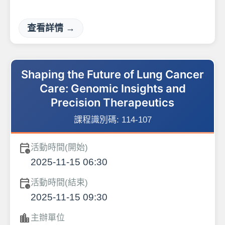
查看詳情 →
Shaping the Future of Lung Cancer
Care: Genomic Insights and
Precision Therapeutics
課程識別碼:
114-107
calendar_clock
活動時間(開始)
2025-11-15 06:30
calendar_clock
活動時間(結束)
2025-11-15 09:30
location_city
主辦單位