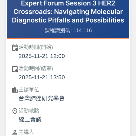
Expert Forum Session 3 HER2
Crossroads: Navigating Molecular
Diagnostic Pitfalls and Possibilities
課程識別碼:
114-116
calendar_clock
活動時間(開始)
2025-11-21 12:00
calendar_clock
活動時間(結束)
2025-11-21 13:50
location_city
主辦單位
台灣肺癌研究學會
location_on
活動地點
線上會議
person
主講人