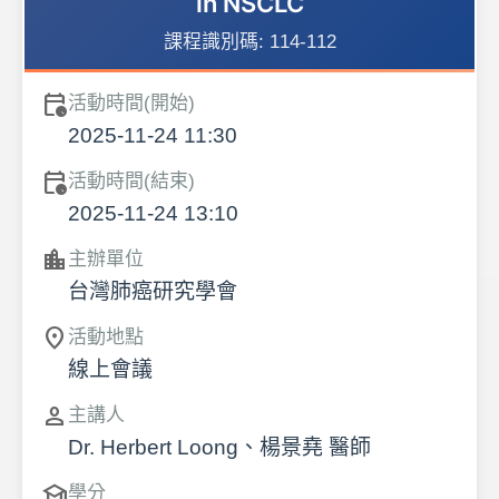
in NSCLC
課程識別碼:
114-112
calendar_clock
活動時間(開始)
2025-11-24 11:30
calendar_clock
活動時間(結束)
2025-11-24 13:10
location_city
主辦單位
台灣肺癌研究學會
location_on
活動地點
線上會議
person
主講人
Dr. Herbert Loong、楊景堯 醫師
school
學分