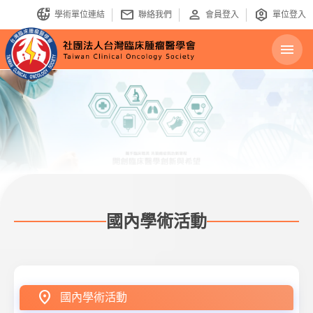
bring_your_own_ip
mail
person
identity_platform
學術單位連結
聯絡我們
會員登入
單位登入
menu
國內學術活動
location_on
國內學術活動