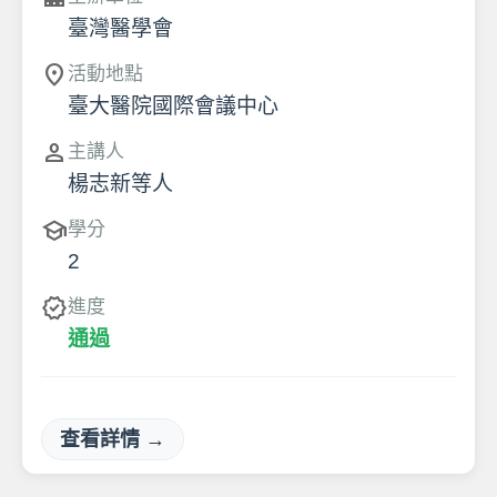
臺灣醫學會
location_on
活動地點
臺大醫院國際會議中心
person
主講人
楊志新等人
school
學分
2
verified
進度
通過
查看詳情 →