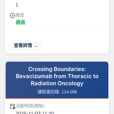
1
verified
進度
通過
查看詳情 →
Crossing Boundaries:
Bevacizumab from Thoracic to
Radiation Oncology
課程識別碼:
114-098
calendar_clock
活動時間(開始)
2025-11-03 11:20