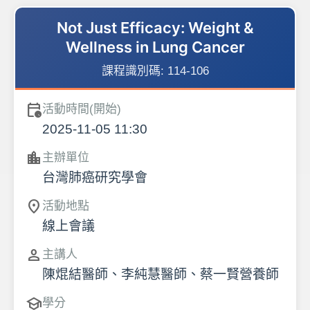
Not Just Efficacy: Weight &
Wellness in Lung Cancer
課程識別碼:
114-106
calendar_clock
活動時間(開始)
2025-11-05 11:30
location_city
主辦單位
台灣肺癌研究學會
location_on
活動地點
線上會議
person
主講人
陳焜結醫師、李純慧醫師、蔡一賢營養師
school
學分