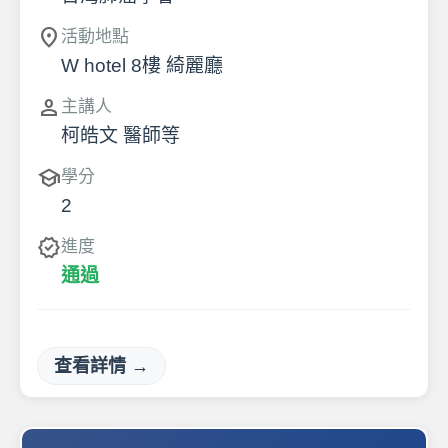
location_on
活動地點
W hotel 8樓 綺麗廳
person
主講人
柯皓文 醫師等
school
學分
2
verified
進度
通過
查看詳情 →