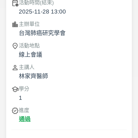
calendar_clock
活動時間(結束)
2025-11-28 13:00
location_city
主辦單位
台灣肺癌研究學會
location_on
活動地點
線上會議
person
主講人
林家齊醫師
school
學分
1
verified
進度
通過