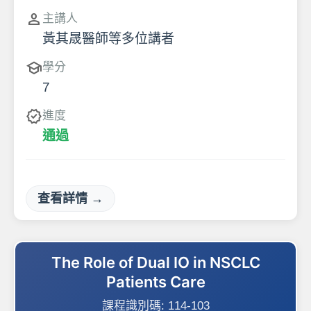
person
主講人
黃其晟醫師等多位講者
school
學分
7
verified
進度
通過
查看詳情 →
The Role of Dual IO in NSCLC
Patients Care
課程識別碼:
114-103