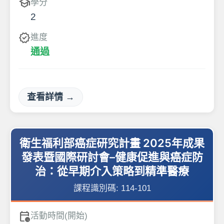
school
學分
2
verified
進度
通過
查看詳情 →
衛生福利部癌症研究計畫 2025年成果
發表暨國際研討會–健康促進與癌症防
治：從早期介入策略到精準醫療
課程識別碼:
114-101
calendar_clock
活動時間(開始)