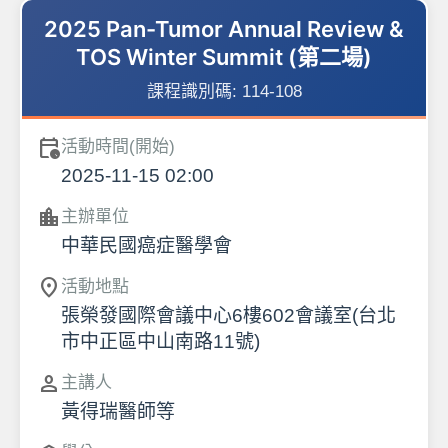
2025 Pan-Tumor Annual Review &
TOS Winter Summit (第二場)
課程識別碼:
114-108
calendar_clock
活動時間(開始)
2025-11-15 02:00
location_city
主辦單位
中華民國癌症醫學會
location_on
活動地點
張榮發國際會議中心6樓602會議室(台北
市中正區中山南路11號)
person
主講人
黃得瑞醫師等