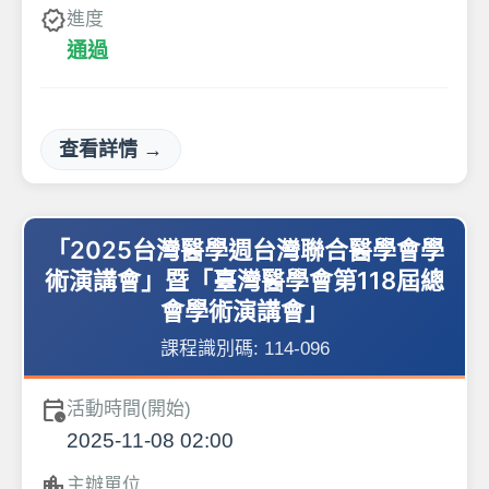
verified
進度
通過
查看詳情 →
「2025台灣醫學週台灣聯合醫學會學
術演講會」暨「臺灣醫學會第118屆總
會學術演講會」
課程識別碼:
114-096
calendar_clock
活動時間(開始)
2025-11-08 02:00
location_city
主辦單位