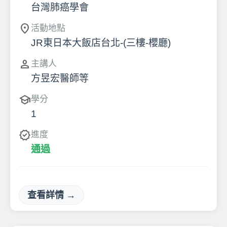
台灣肺癌學會
location_on
活動地點
JR東日本大飯店台北-(三樓-櫻廳)
person
主講人
方昱宏醫師等
school
學分
1
verified
進度
通過
查看詳情 →