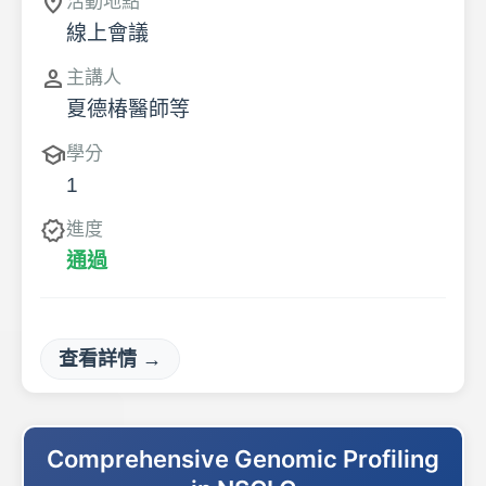
location_on
活動地點
線上會議
person
主講人
夏德椿醫師等
school
學分
1
verified
進度
通過
查看詳情 →
Comprehensive Genomic Profiling