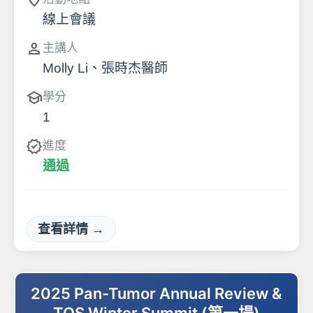
location_on
線上會議
person
主講人
Molly Li、張時杰醫師
school
學分
1
verified
進度
通過
查看詳情 →
2025 Pan-Tumor Annual Review &