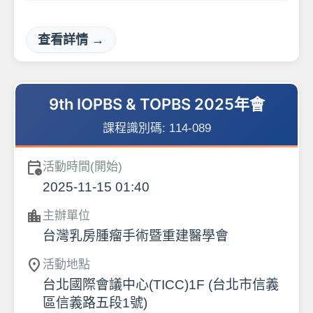
查看詳情 →
9th IOPBS & TOPBS 2025年會
課程識別碼:
114-089
calendar_clock
活動時間(開始)
2025-11-15 01:40
location_city
主辦單位
台灣乳房腫瘤手術暨重建醫學會
location_on
活動地點
台北國際會議中心(TICC)1F (台北市信義
區信義路五段1號)