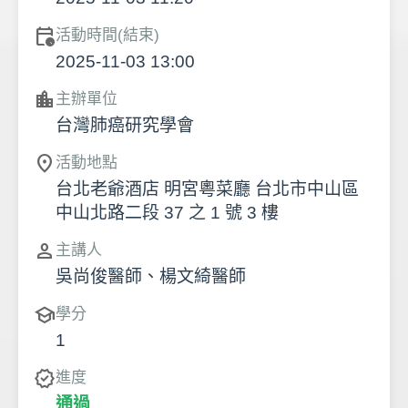
calendar_clock
活動時間(結束)
2025-11-03 13:00
location_city
主辦單位
台灣肺癌研究學會
location_on
活動地點
台北老爺酒店 明宮粵菜廳 台北市中山區
中山北路二段 37 之 1 號 3 樓
person
主講人
吳尚俊醫師、楊文綺醫師
school
學分
1
verified
進度
通過