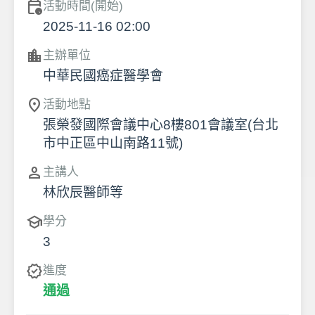
calendar_clock
活動時間(開始)
2025-11-16 02:00
location_city
主辦單位
中華民國癌症醫學會
location_on
活動地點
張榮發國際會議中心8樓801會議室(台北
市中正區中山南路11號)
person
主講人
林欣辰醫師等
school
學分
3
verified
進度
通過