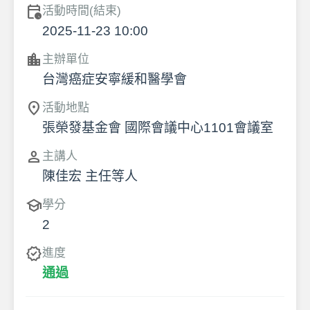
calendar_clock
活動時間(結束)
2025-11-23 10:00
location_city
主辦單位
台灣癌症安寧緩和醫學會
location_on
活動地點
張榮發基金會 國際會議中心1101會議室
person
主講人
陳佳宏 主任等人
school
學分
2
verified
進度
通過