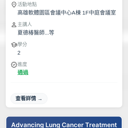
location_on
活動地點
高雄軟體園區會議中心A棟 1F中庭會議室
person
主講人
夏德椿醫師...等
school
學分
2
verified
進度
通過
查看詳情 →
Advancing Lung Cancer Treatment