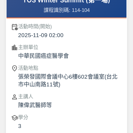
TOS Winter Summit (第一場)
課程識別碼:
114-104
calendar_clock
活動時間(開始)
2025-11-09 02:00
location_city
主辦單位
中華民國癌症醫學會
location_on
活動地點
張榮發國際會議中心6樓602會議室(台北
市中山南路11號)
person
主講人
陳偉武醫師等
school
學分
3