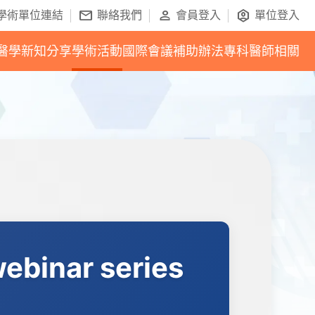
mail
person
identity_platform
學術單位連結
聯絡我們
會員登入
單位登入
醫學新知分享
學術活動
國際會議補助辦法
專科醫師相關
ebinar series