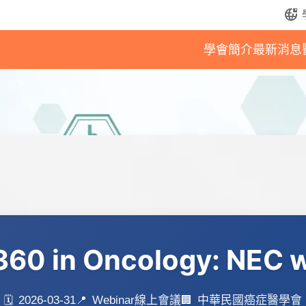
bring_your_own_ip
學會簡介
最新消息
 360 in Oncology: NEC w
2026-03-31
Webinar線上會議
中華民國癌症醫學會