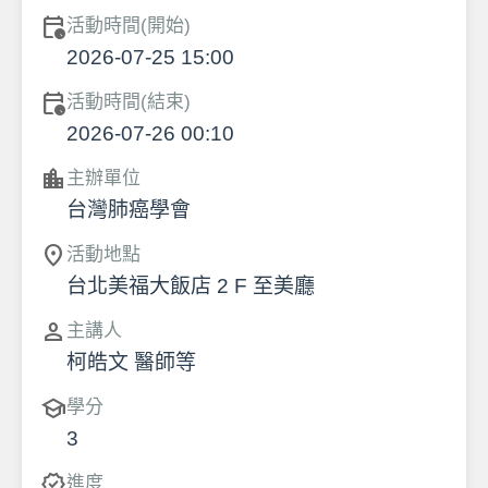
calendar_clock
活動時間(開始)
2026-07-25 15:00
calendar_clock
活動時間(結束)
2026-07-26 00:10
location_city
主辦單位
台灣肺癌學會
location_on
活動地點
台北美福大飯店 2 F 至美廳
person
主講人
柯皓文 醫師等
school
學分
3
verified
進度