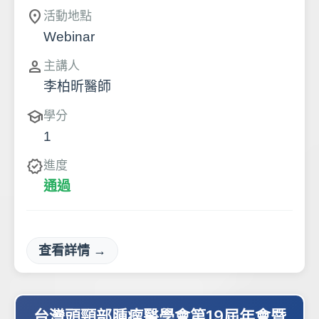
location_on
活動地點
Webinar
person
主講人
李柏昕醫師
school
學分
1
verified
進度
通過
查看詳情 →
台灣頭頸部腫瘤醫學會第19屆年會暨