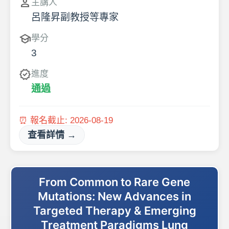
person
主講人
呂隆昇副教授等專家
school
學分
3
verified
進度
通過
⏰ 報名截止:
2026-08-19
查看詳情 →
From Common to Rare Gene
Mutations: New Advances in
Targeted Therapy & Emerging
Treatment Paradigms Lung