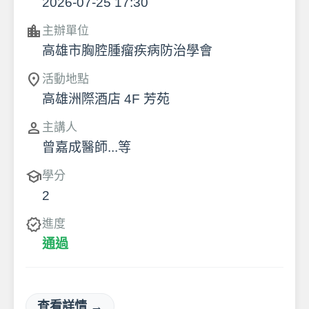
2026-07-25 17:30
location_city
主辦單位
高雄市胸腔腫瘤疾病防治學會
location_on
活動地點
高雄洲際酒店 4F 芳苑
person
主講人
曾嘉成醫師...等
school
學分
2
verified
進度
通過
查看詳情 →