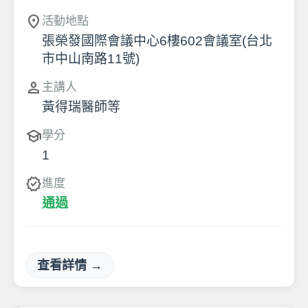
location_on
活動地點
張榮發國際會議中心6樓602會議室(台北
市中山南路11號)
person
主講人
黃得瑞醫師等
school
學分
1
verified
進度
通過
查看詳情 →