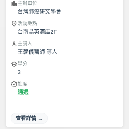
location_city
主辦單位
台灣肺癌研究學會
location_on
活動地點
台南晶英酒店2F
person
主講人
王馨儀醫師 等人
school
學分
3
verified
進度
通過
查看詳情 →