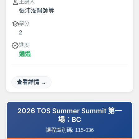
person
主講人
張沛泓醫師等
school
學分
2
verified
進度
通過
查看詳情 →
2026 TOS Summer Summit 第一
場：BC
課程識別碼:
115-036