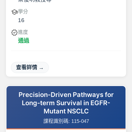
school
學分
16
verified
進度
通過
查看詳情 →
Precision-Driven Pathways for
Long-term Survival in EGFR-
Mutant NSCLC
課程識別碼:
115-047