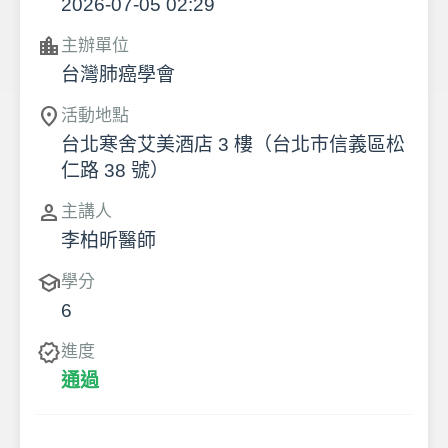
2026-07-05 02:29
location_city
主辦單位
台灣肺癌學會
location_on
活動地點
台北寒舍艾美酒店 3 樓（台北巿信義區松
仁路 38 號）
person
主講人
李柏昕醫師
school
學分
6
verified
進度
通過