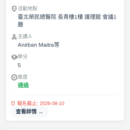
location_on
活動地點
臺北榮民總醫院 長青樓1樓 護理館 會議1
廳
person
主講人
Anirban Maitra等
school
學分
5
verified
進度
通過
⏰ 報名截止:
2026-08-10
查看詳情 →