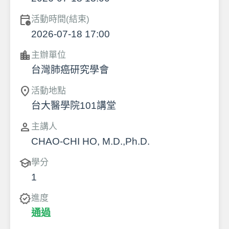
calendar_clock
活動時間(結束)
2026-07-18 17:00
location_city
主辦單位
台灣肺癌研究學會
location_on
活動地點
台大醫學院101講堂
person
主講人
CHAO-CHI HO, M.D.,Ph.D.
school
學分
1
verified
進度
通過