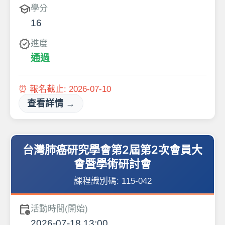
school
學分
16
verified
進度
通過
⏰ 報名截止:
2026-07-10
查看詳情 →
台灣肺癌研究學會第2屆第2次會員大
會暨學術研討會
課程識別碼:
115-042
calendar_clock
活動時間(開始)
2026-07-18 13:00