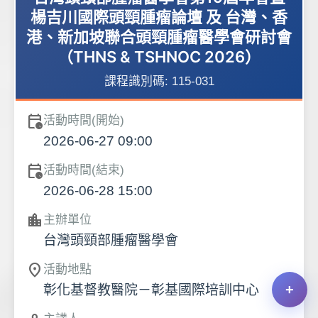
楊吉川國際頭頸腫瘤論壇 及 台灣、香
港、新加坡聯合頭頸腫瘤醫學會研討會
（THNS & TSHNOC 2026）
課程識別碼:
115-031
calendar_clock
活動時間(開始)
2026-06-27 09:00
calendar_clock
活動時間(結束)
2026-06-28 15:00
location_city
主辦單位
台灣頭頸部腫瘤醫學會
location_on
活動地點
彰化基督教醫院－彰基國際培訓中心