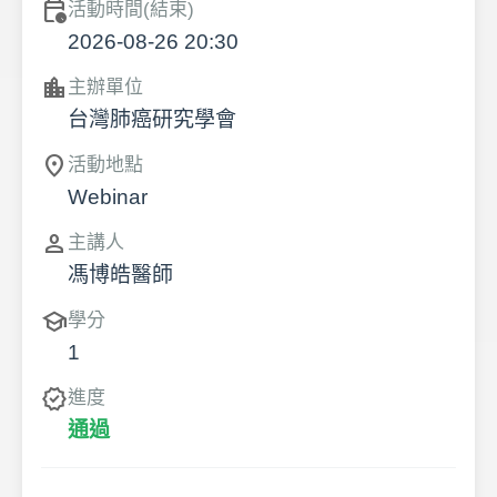
calendar_clock
活動時間(結束)
2026-08-26 20:30
location_city
主辦單位
台灣肺癌研究學會
location_on
活動地點
Webinar
person
主講人
馮博皓醫師
school
學分
1
verified
進度
通過