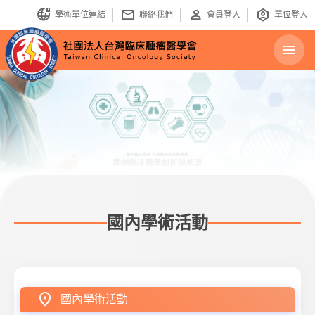
bring_your_own_ip
mail
person
identity_platform
學術單位連結
聯絡我們
會員登入
單位登入
menu
國內學術活動
location_on
國內學術活動