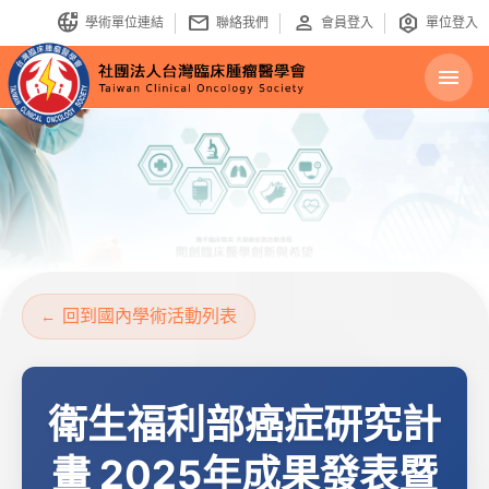
bring_your_own_ip
mail
person
identity_platform
學術單位連結
聯絡我們
會員登入
單位登入
menu
回到國內學術活動列表
衛生福利部癌症研究計
畫 2025年成果發表暨