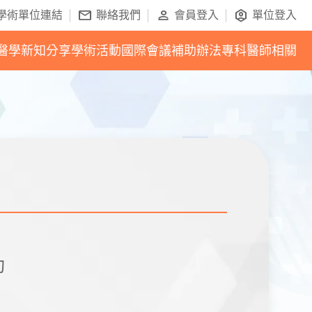
mail
person
identity_platform
學術單位連結
聯絡我們
會員登入
單位登入
醫學新知分享
學術活動
國際會議補助辦法
專科醫師相關
動