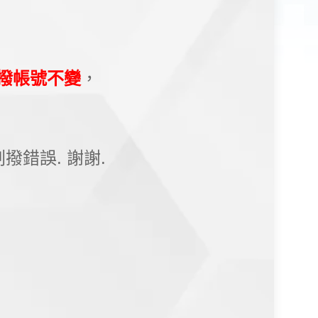
撥帳號不變
，
錯誤. 謝謝.