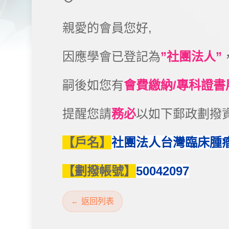
親愛的會員您好,
因應學會已登記為
”社團法人”
嗣後如您有
會費繳納/專科證書
提醒您請
務必
以如下郵政劃撥資
【戶名】
社團法人台灣臨床腫
【劃撥帳號】
50042097
返回列表