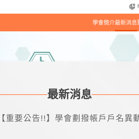
bring_your_own_ip
學會簡介
最新消息
最新消息
【重要公告!!】學會劃撥帳戶戶名異