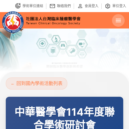
bring_your_own_ip
mail
person
identity_platform
學術單位連結
聯絡我們
會員登入
單位登入
menu
回到國內學術活動列表
中華醫學會114年度聯
合學術研討會