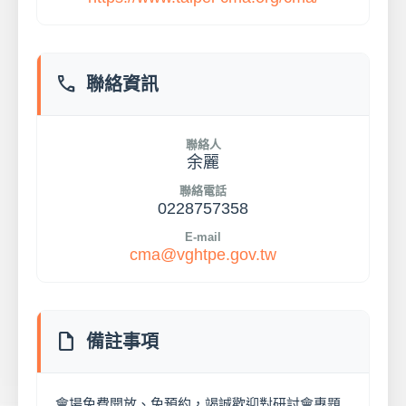
phone
聯絡資訊
聯絡人
余麗
聯絡電話
0228757358
E-mail
cma@vghtpe.gov.tw
note
備註事項
會場免費開放、免預約，竭誠歡迎對研討會專題