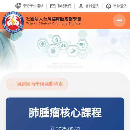
bring_your_own_ip
mail
person
identity_platform
學術單位連結
聯絡我們
會員登入
單位登入
menu
回到國內學術活動列表
肺腫瘤核心課程
2025-09-21