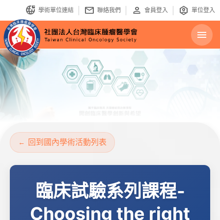
bring_your_own_ip
mail
person
identity_platform
學術單位連結
聯絡我們
會員登入
單位登入
menu
回到國內學術活動列表
臨床試驗系列課程-
Choosing the right