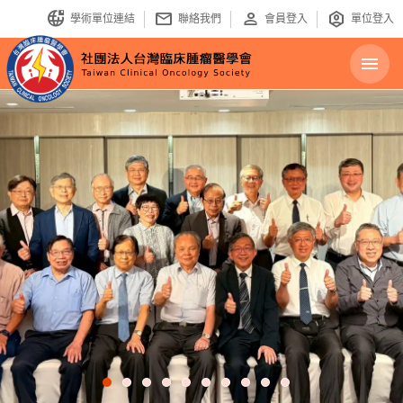
bring_your_own_ip
mail
person
identity_platform
學術單位連結
聯絡我們
會員登入
單位登入
menu