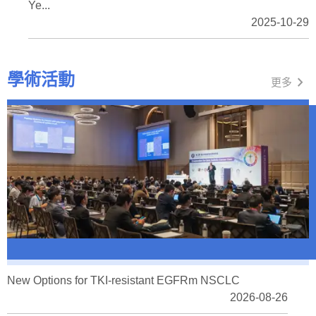
Ye...
2025-10-29
學術活動
chevron_right
更多
New Options for TKI-resistant EGFRm NSCLC
2026-08-26