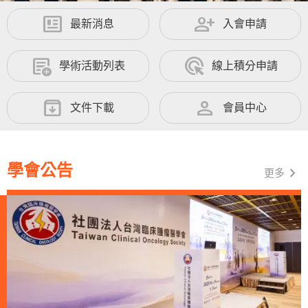
newsmode
person_add
最新消息
入會申請
add_notes
ads_click
學術活動列表
線上積分申請
archive
person
文件下載
會員中心
學會公告
chevron_right
更多